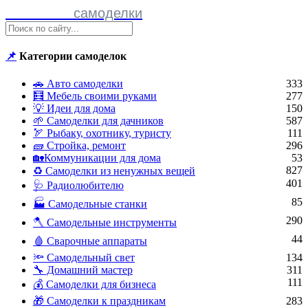
Полезные
самоделки
📌
Категории самоделок
🚗 Авто самоделки
333
🧮 Мебель своими руками
277
💡 Идеи для дома
150
🌱 Самоделки для дачников
587
🏹 Рыбаку, охотнику, туристу
111
🧱 Стройка, ремонт
296
🏡Коммуникации для дома
53
827
♻ Самоделки из ненужных вещей
401
🩺 Радиолюбителю
85
🏭 Самодельные станки
290
🪓 Самодельные инструменты
44
🩸 Сварочные аппараты
🔦 Самодельный свет
134
🔧 Домашний мастер
311
111
💰 Самоделки для бизнеса
🎁 Самоделки к праздникам
283