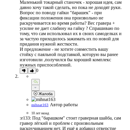
Маленький токарный станочек - хорошая идея, сам
давно хочу такой сделать, но пока не доходят руки.
Вопрос по поводу гайки "барашек" - при
фиксации положения она произвольно не
раскручивается во время работы? Вес гравера +
усилие не дает слабину на гайку ? Спрашиваю по
тому, что сам использовал их в своих самоделках и
за частую приходилось зажимать их по новой для
придания нужной жесткости.
И предложение - не хотите совместить вашу
стойку с паяльной подставкой, которую вы ранее
изготовили ,получился бы хороший комплекс
нужных приспособлений.
0
Жалоба
Автор работы
mihnat163
10 лет назад
:e133: Под "барашком" стоит граверная шайба, сам
гравер лёгкий и проблем с произвольным
раскручиванием нет. И ещё я добавил отверстие