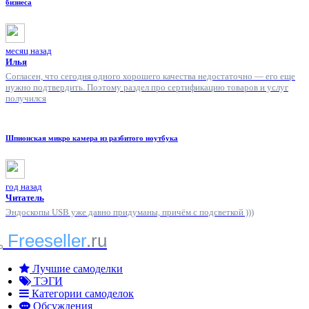
бизнеса
месяц назад
Илья
Согласен, что сегодня одного хорошего качества недостаточно — его еще
нужно подтвердить. Поэтому раздел про сертификацию товаров и услуг
получился
Шпионская микро камера из разбитого ноутбука
год назад
Читатель
Эндоскопы USB уже давно придуманы, причём с подсветкой )))
Freeseller
.ru
Лучшие самоделки
ТЭГИ
Категории самоделок
Обсуждения