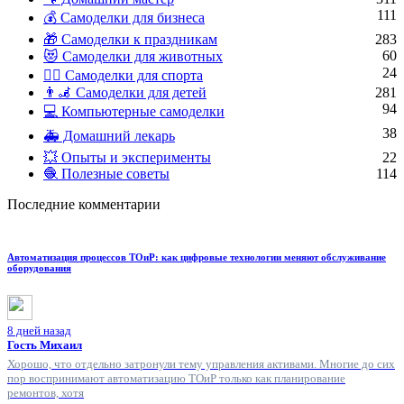
111
💰 Самоделки для бизнеса
🎁 Самоделки к праздникам
283
60
😻 Самоделки для животных
24
🏋️‍♀️ Самоделки для спорта
👨‍🦼 Самоделки для детей
281
94
💻 Компьютерные самоделки
38
🚑 Домашний лекарь
💥 Опыты и эксперименты
22
🧶 Полезные советы
114
Последние комментарии
Автоматизация процессов ТОиР: как цифровые технологии меняют обслуживание
оборудования
8 дней назад
Гость Михаил
Хорошо, что отдельно затронули тему управления активами. Многие до сих
пор воспринимают автоматизацию ТОиР только как планирование
ремонтов, хотя