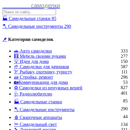
Полезные
самоделки
🏭 Самодельные станки
85
🪓 Самодельные инструменты
290
📌
Категории самоделок
🚗 Авто самоделки
333
🧮 Мебель своими руками
277
💡 Идеи для дома
150
🌱 Самоделки для дачников
587
🏹 Рыбаку, охотнику, туристу
111
🧱 Стройка, ремонт
296
🏡Коммуникации для дома
53
827
♻ Самоделки из ненужных вещей
401
🩺 Радиолюбителю
85
🏭 Самодельные станки
290
🪓 Самодельные инструменты
44
🩸 Сварочные аппараты
🔦 Самодельный свет
134
🔧 Домашний мастер
311