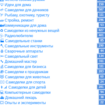
150
💡 Идеи для дома
587
🌱 Самоделки для дачников
111
🏹 Рыбаку, охотнику, туристу
296
🧱 Стройка, ремонт
53
🏡Коммуникации для дома
827
♻ Самоделки из ненужных вещей
401
🩺 Радиолюбителю
85
🏭 Самодельные станки
290
🪓 Самодельные инструменты
44
🩸 Сварочные аппараты
134
🔦 Самодельный свет
311
🔧 Домашний мастер
111
💰 Самоделки для бизнеса
283
🎁 Самоделки к праздникам
60
😻 Самоделки для животных
24
🏋️‍♀️ Самоделки для спорта
281
👨‍🦼 Самоделки для детей
94
💻 Компьютерные самоделки
38
🚑 Домашний лекарь
22
💥 Опыты и эксперименты