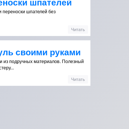
еноски шпателей
и переноски шпателей без
Читать
уль своими руками
и из подручных материалов. Полезный
теру...
Читать