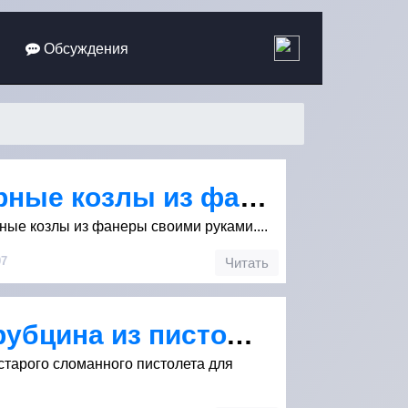
Обсуждения
Складные столярные козлы из фанеры
ые козлы из фанеры своими руками....
07
Читать
Самодельная струбцина из пистолета для герметика
старого сломанного пистолета для