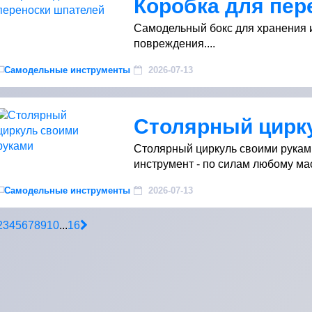
Коробка для пер
Самодельный бокс для хранения 
повреждения....
Самодельные инструменты
2026-07-13
Столярный цирк
Столярный циркуль своими рукам
инструмент - по силам любому мас
Самодельные инструменты
2026-07-13
2
3
4
5
6
7
8
9
10
...
16