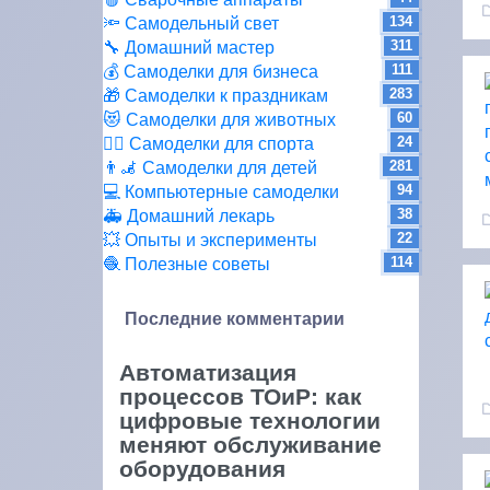
134
🔦 Самодельный свет
311
🔧 Домашний мастер
111
💰 Самоделки для бизнеса
283
🎁 Самоделки к праздникам
60
😻 Самоделки для животных
24
🏋️‍♀️ Самоделки для спорта
281
👨‍🦼 Самоделки для детей
94
💻 Компьютерные самоделки
38
🚑 Домашний лекарь
22
💥 Опыты и эксперименты
114
🧶 Полезные советы
Последние комментарии
Автоматизация
процессов ТОиР: как
цифровые технологии
меняют обслуживание
оборудования