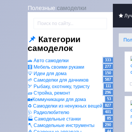
Полезные
самоделки
Луч
📌
Категории
Пол
самоделок
333
🚗 Авто самоделки
277
🧮 Мебель своими руками
150
💡 Идеи для дома
587
🌱 Самоделки для дачников
111
🏹 Рыбаку, охотнику, туристу
296
🧱 Стройка, ремонт
53
🏡Коммуникации для дома
827
♻ Самоделки из ненужных вещей
401
🩺 Радиолюбителю
85
🏭 Самодельные станки
290
🪓 Самодельные инструменты
44
🩸 Сварочные аппараты