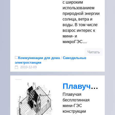
с широким
использованием
природной энергии
солнца, ветра и
воды. В том числе
возрос интерес к
мини- и
микроГЭС....
Читать
Коммуникации для дома
/
Самодельные
электростанции
2010-12-09
Плавучая бесплотинная мини ГЭС конструкции инженера Б. Кажинского
Плавучая
бесплотинная
мини-ГЭС
конструкции