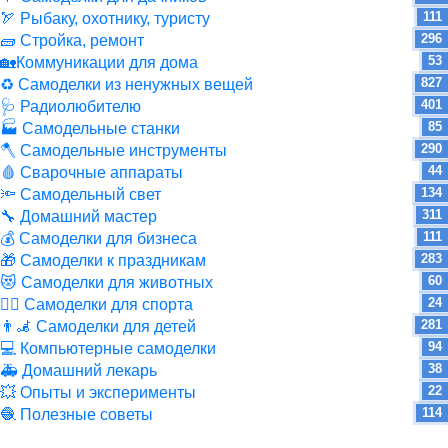
111
🏹 Рыбаку, охотнику, туристу
296
🧱 Стройка, ремонт
53
🏡Коммуникации для дома
827
♻ Самоделки из ненужных вещей
401
🩺 Радиолюбителю
85
🏭 Самодельные станки
290
🪓 Самодельные инструменты
44
🩸 Сварочные аппараты
134
🔦 Самодельный свет
311
🔧 Домашний мастер
111
💰 Самоделки для бизнеса
283
🎁 Самоделки к праздникам
60
😻 Самоделки для животных
24
🏋️‍♀️ Самоделки для спорта
281
👨‍🦼 Самоделки для детей
94
💻 Компьютерные самоделки
38
🚑 Домашний лекарь
22
💥 Опыты и эксперименты
114
🧶 Полезные советы