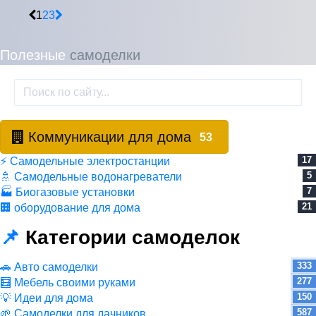
1
2
3
Полезные
самоделки
Коммуникации для дома
53
17
⚡ Самодельные электростанции
5
🚿 Самодельные водонагреватели
7
🏭 Биогазовые установки
21
🏢 оборудование для дома
📌
Категории самоделок
333
🚗 Авто самоделки
277
🧮 Мебель своими руками
150
💡 Идеи для дома
587
🌱 Самоделки для дачников