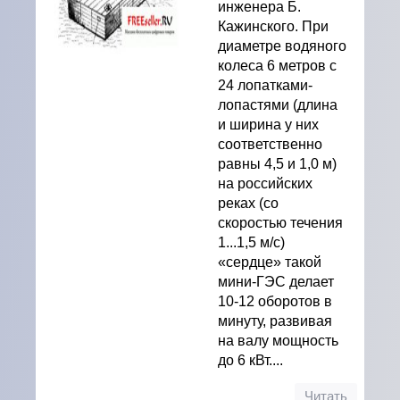
инженера Б.
Кажинского. При
диаметре водяного
колеса 6 метров с
24 лопатками-
лопастями (длина
и ширина у них
соответственно
равны 4,5 и 1,0 м)
на российских
реках (со
скоростью течения
1...1,5 м/с)
«сердце» такой
мини-ГЭС делает
10-12 оборотов в
минуту, развивая
на валу мощность
до 6 кВт....
Читать